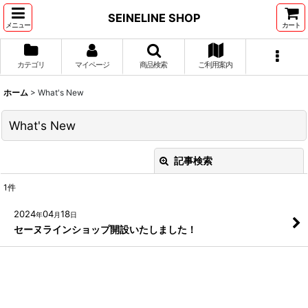
SEINELINE SHOP
メニュー
カート
カテゴリ
マイページ
商品検索
ご利用案内
ホーム
>
What's New
What's New
記事検索
閉じる
1
件
キーワード
:
2024
04
18
年
月
日
セーヌラインショップ開設いたしました！
カテゴリ
:
絞り込む