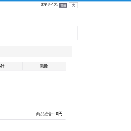
文字サイズ
:
小計
削除
商品合計
:
0円