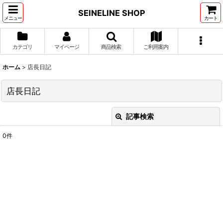
SEINELINE SHOP
メニュー
カート
カテゴリ
マイページ
商品検索
ご利用案内
ホーム
>
店長日記
店長日記
記事検索
閉じる
0
件
キーワード
:
カテゴリ
:
絞り込む