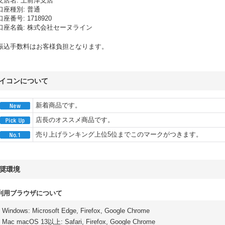
支店名
:
上前津支店
口座種別
:
普通
口座番号
:
1718920
口座名義
:
株式会社セーヌライン
振込手数料はお客様負担となります。
イコンについて
新着商品です。
店長のオススメ商品です。
売り上げランキング上位5位までこのマークがつきます。
奨環境
利用ブラウザについて
Windows
:
Microsoft Edge
,
Firefox
,
Google Chrome
Mac macOS 13以上
:
Safari
,
Firefox
,
Google Chrome